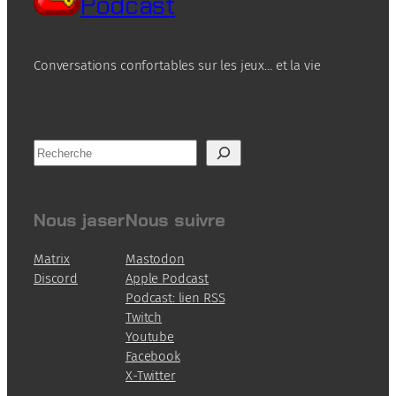
Podcast
Conversations confortables sur les jeux… et la vie
R
e
c
h
Nous jaser
Nous suivre
e
r
Matrix
Mastodon
c
Discord
Apple Podcast
h
Podcast: lien RSS
e
Twitch
Youtube
Facebook
X-Twitter