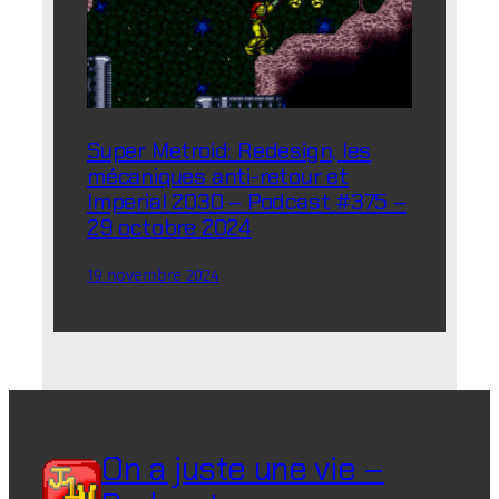
Super Metroid: Redesign, les
mécaniques anti-retour et
Imperial 2030 – Podcast #375 –
29 octobre 2024
19 novembre 2024
On a juste une vie –