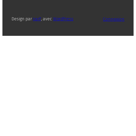
Connexion
Design par
narF
, avec
WordPress