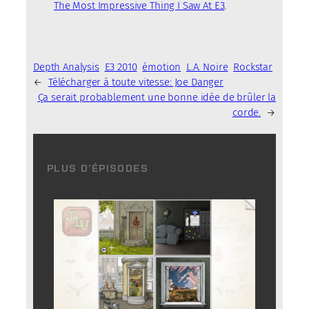
The Most Impressive Thing I Saw At E3
.
Depth Analysis
E3 2010
émotion
L.A. Noire
Rockstar
←
Télécharger à toute vitesse: Joe Danger
Ça serait probablement une bonne idée de brûler la
corde.
→
PLUS D’ÉPISODES