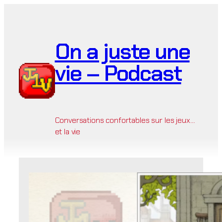
Aller
au
contenu
On a juste une
vie – Podcast
Conversations confortables sur les jeux…
et la vie