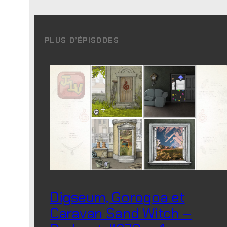
PLUS D’ÉPISODES
Digseum, Gorogoa et
Caravan Sand Witch –