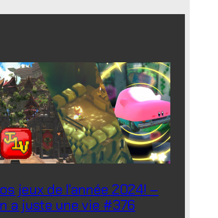
os jeux de l’année 2024! –
n a juste une vie #376