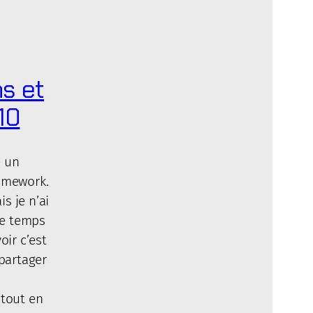
s et
10
é un
ramework.
s je n’ai
e temps
oir c’est
 partager
 tout en