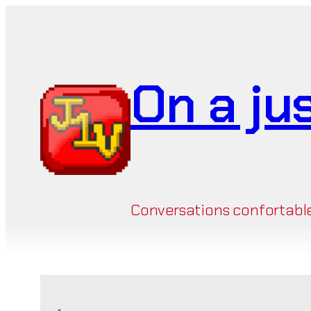
Aller
au
contenu
On a ju
Conversations confortables 