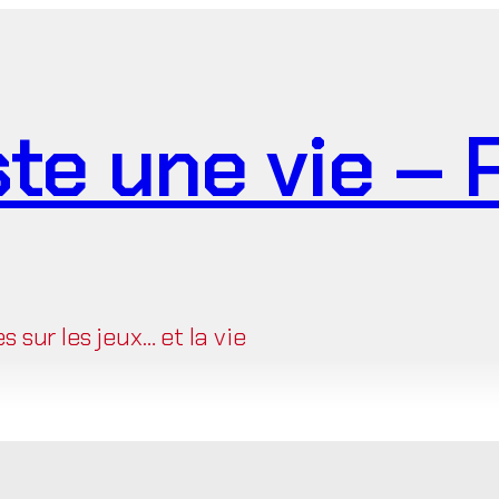
ste une vie –
sur les jeux… et la vie