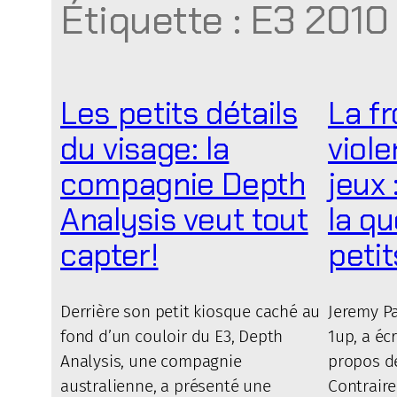
Étiquette :
E3 2010
Les petits détails
La fr
du visage: la
viol
compagnie Depth
jeux
Analysis veut tout
la q
capter!
peti
Derrière son petit kiosque caché au
Jeremy Pa
fond d’un couloir du E3, Depth
1up, a écr
Analysis, une compagnie
propos de
australienne, a présenté une
Contrair