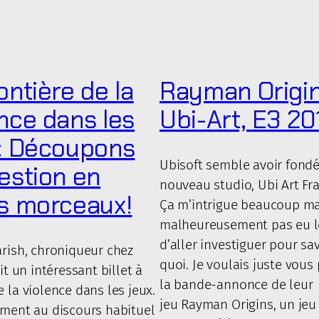
ontière de la
Rayman Origin
ence dans les
Ubi-Art, E3 20
 : Découpons
Ubisoft semble avoir fond
uestion en
nouveau studio, Ubi Art F
ts morceaux!
Ça m’intrigue beaucoup mai
malheureusement pas eu l
d’aller investiguer pour sav
rish, chroniqueur chez
quoi. Je voulais juste vous
it un intéressant billet à
la bande-annonce de leur
 la violence dans les jeux.
jeu Rayman Origins, un jeu
ement au discours habituel