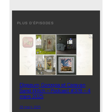
PLUS D’ÉPISODES
Digseum, Gorogoa et Caravan
Sand Witch – Podcast #378 – 4
mars 2025
29 mars 2025