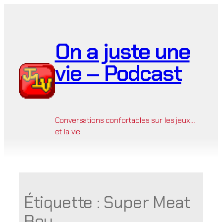
Aller
au
contenu
On a juste une
vie – Podcast
Conversations confortables sur les jeux…
et la vie
Étiquette :
Super Meat
Boy