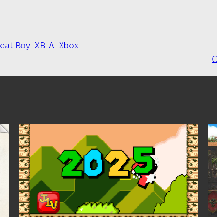
eat Boy
XBLA
Xbox
C