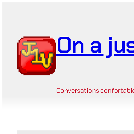
Aller
au
contenu
On a ju
Conversations confortables 