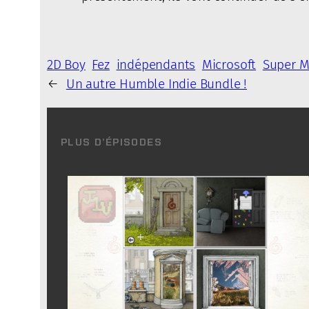
2D Boy
Fez
indépendants
Microsoft
Super M
←
Un autre Humble Indie Bundle !
PLUS D’ÉPISODES