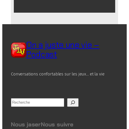
On a juste une vie –
Podcast
Conversations confortables sur les jeux… et la vie
R
e
c
h
Nous jaser
Nous suivre
e