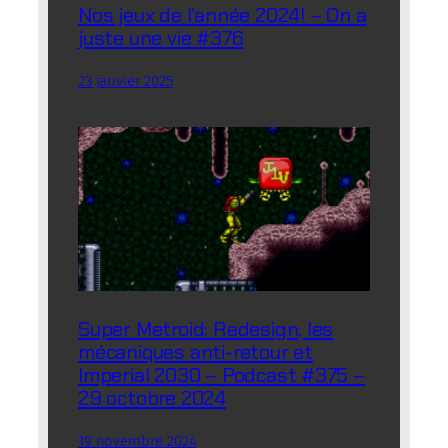
Nos jeux de l’année 2024! – On a
juste une vie #376
23 janvier 2025
Super Metroid: Redesign, les
mécaniques anti-retour et
Imperial 2030 – Podcast #375 –
29 octobre 2024
19 novembre 2024