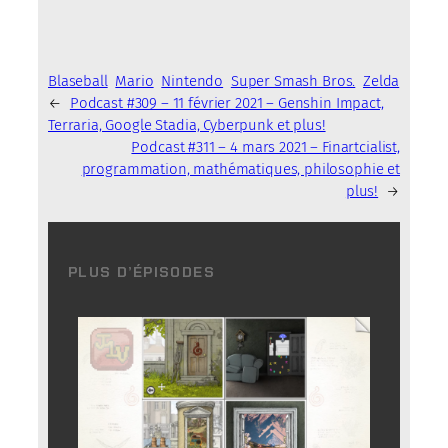
Blaseball
Mario
Nintendo
Super Smash Bros.
Zelda
←
Podcast #309 – 11 février 2021 – Genshin Impact,
Terraria, Google Stadia, Cyberpunk et plus!
Podcast #311 – 4 mars 2021 – Finartcialist,
programmation, mathématiques, philosophie et
plus!
→
PLUS D’ÉPISODES