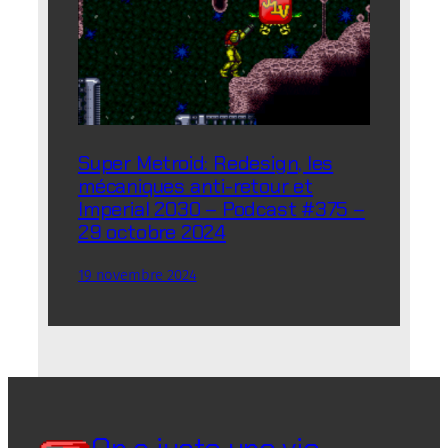
Super Metroid: Redesign, les
mécaniques anti-retour et
Imperial 2030 – Podcast #375 –
29 octobre 2024
19 novembre 2024