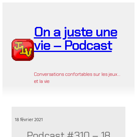
Aller
au
contenu
On a juste une
vie – Podcast
Conversations confortables sur les jeux…
et la vie
18 février 2021
Podcast #310 – 18