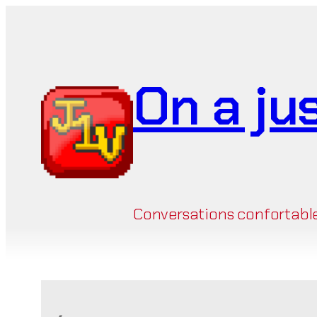
Aller
au
contenu
On a ju
Conversations confortables 