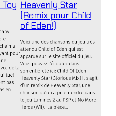
z Toy
Heavenly Star
(Remix pour Child
of Eden!)
pany
ère
Voici une des chansons du jeu très
chain à
attendu Child of Eden qui est
yant pour
apparue sur le site officiel du jeu.
une
Vous pouvez l’écoutez dans
avec de la
son entièreté ici: Child Of Eden –
ui tue!
Heavenly Star (Glorious Mix) Il s’agit
ent pas
d’un remix de Heavenly Star, une
as en
chanson qu’on a pu entendre dans
le jeu Lumines 2 au PSP et No More
Heros (Wii). La pièce…