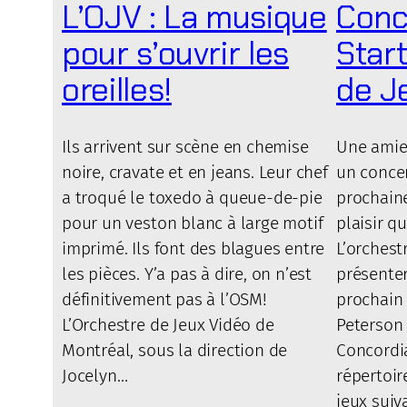
L’OJV : La musique
Conc
pour s’ouvrir les
Star
oreilles!
de J
Ils arrivent sur scène en chemise
Une amie
noire, cravate et en jeans. Leur chef
un concer
a troqué le toxedo à queue-de-pie
prochaine
pour un veston blanc à large motif
plaisir q
imprimé. Ils font des blagues entre
L’orchest
les pièces. Y’a pas à dire, on n’est
présenter
définitivement pas à l’OSM!
prochain 
L’Orchestre de Jeux Vidéo de
Peterson 
Montréal, sous la direction de
Concordia
Jocelyn…
répertoir
jeux suiv