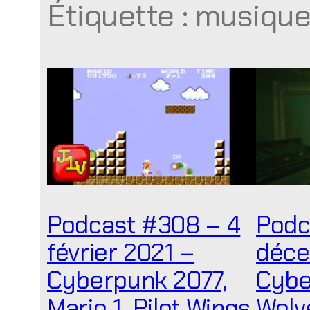
Étiquette :
musiqu
Podcast #308 – 4
Podc
février 2021 –
déce
Cyberpunk 2077,
Cybe
Mario 1, Pilot Wings
Wolve