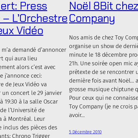
ert: Press
Noël 8Bit che
t – L’Orchestre
Company
eux Vidéo
Nos amis de chez Toy Com
organise un show de derni
 m’a demandé d’annoncer
minute le 18 décembre pro
t qui aura lieu
21h. Une soirée open mic a
ment alors c’est avec
prétexte de se rencontrer 
ue j’annonce ceci:
dernière fois avant Noël… 
re de Jeux Vidéo va
grosse musique chiptune q
 un concert le 29 janvier
Pour ceux qui ne connaiss
à 19:30 à la salle Oscar
Toy Company (je ne crois p
de l’Université de
avoir…
 à Montréal. Leur
e inclus des pièces des
5 Décembre 2010
ants: Chrono Trigger