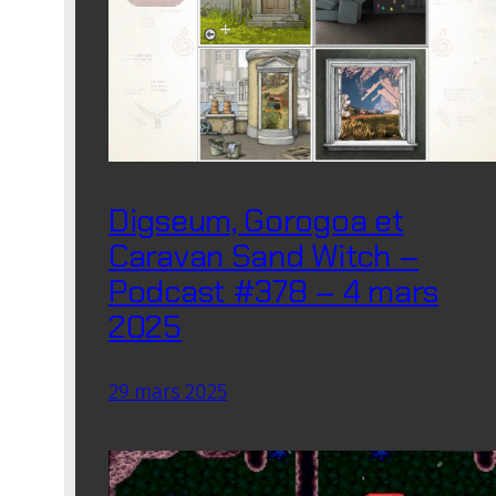
Digseum, Gorogoa et
Caravan Sand Witch –
Podcast #378 – 4 mars
2025
29 mars 2025