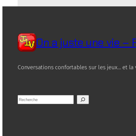
On a juste une vie –
Conversations confortables sur les jeux… et la 
R
e
c
h
e