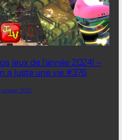
os jeux de l’année 2024! –
n a juste une vie #376
 janvier 2025