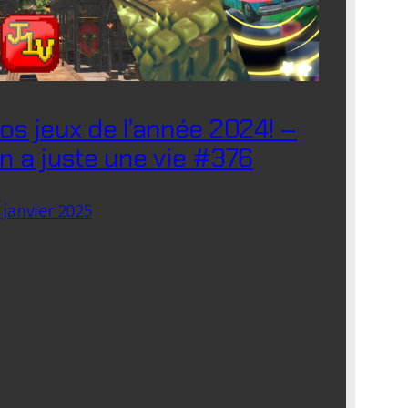
os jeux de l’année 2024! –
n a juste une vie #376
 janvier 2025