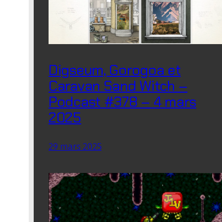
Digseum, Gorogoa et
Caravan Sand Witch –
Podcast #378 – 4 mars
2025
29 mars 2025