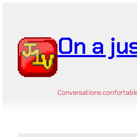
Aller
au
contenu
On a ju
Conversations confortables 