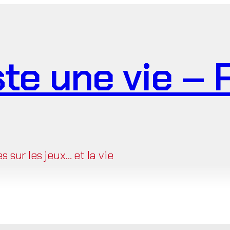
ste une vie –
sur les jeux… et la vie