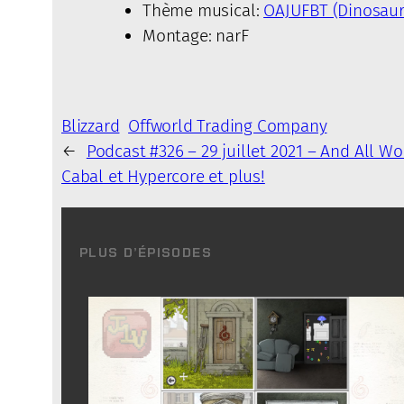
Thème musical:
OAJUFBT (Dinosaur
Montage: narF
Blizzard
Offworld Trading Company
←
Podcast #326 – 29 juillet 2021 – And All W
Cabal et Hypercore et plus!
PLUS D’ÉPISODES