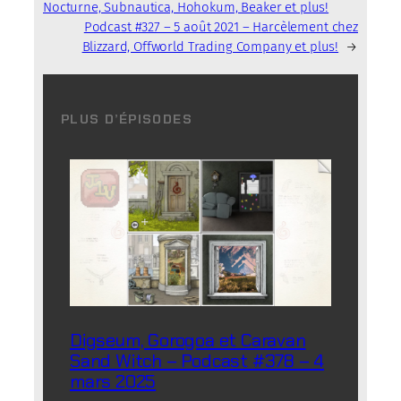
Nocturne, Subnautica, Hohokum, Beaker et plus!
Podcast #327 – 5 août 2021 – Harcèlement chez
Blizzard, Offworld Trading Company et plus!
→
PLUS D’ÉPISODES
Digseum, Gorogoa et Caravan
Sand Witch – Podcast #378 – 4
mars 2025