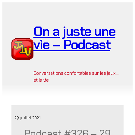
Aller
au
contenu
On a juste une
vie – Podcast
Conversations confortables sur les jeux…
et la vie
29 juillet 2021
Podcast #326 – 29