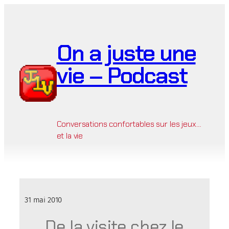
Aller
au
contenu
On a juste une
vie – Podcast
Conversations confortables sur les jeux…
et la vie
31 mai 2010
De la visite chez le