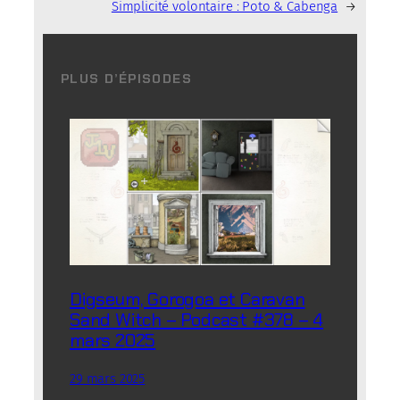
Simplicité volontaire : Poto & Cabenga
→
PLUS D’ÉPISODES
Digseum, Gorogoa et Caravan
Sand Witch – Podcast #378 – 4
mars 2025
29 mars 2025