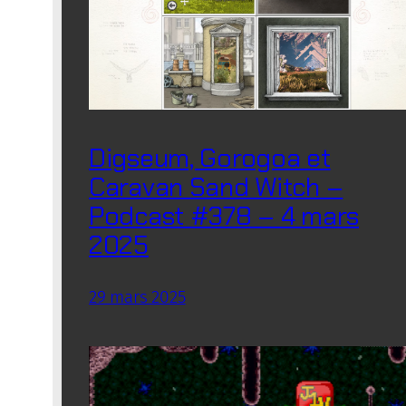
Digseum, Gorogoa et
Caravan Sand Witch –
Podcast #378 – 4 mars
2025
29 mars 2025