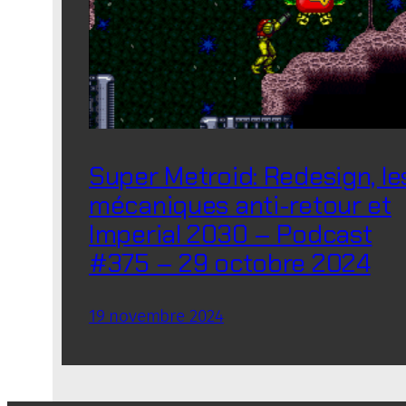
Super Metroid: Redesign, le
mécaniques anti-retour et
Imperial 2030 – Podcast
#375 – 29 octobre 2024
19 novembre 2024