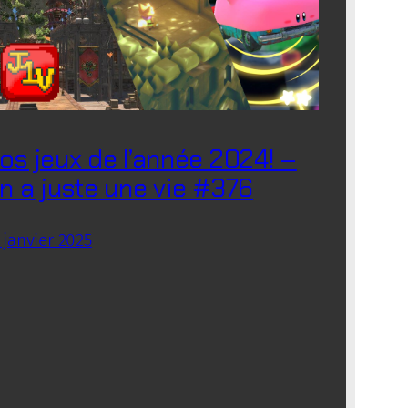
os jeux de l’année 2024! –
n a juste une vie #376
 janvier 2025