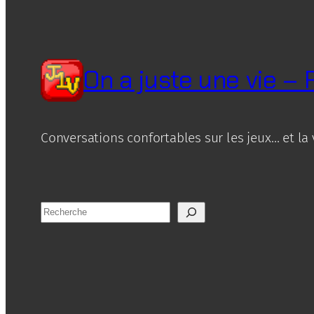
On a juste une vie –
Conversations confortables sur les jeux… et la 
R
e
c
h
e
r