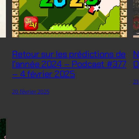
Retour sur les prédictions de
N
l’année 2024 – Podcast #377
O
– 4 février 2025
23
20 février 2025