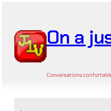
Aller
au
contenu
On a ju
Conversations confortables 