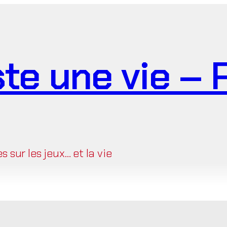
ste une vie –
sur les jeux… et la vie