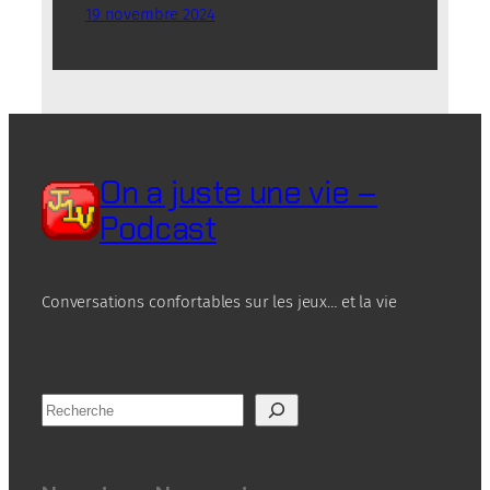
19 novembre 2024
On a juste une vie –
Podcast
Conversations confortables sur les jeux… et la vie
R
e
c
h