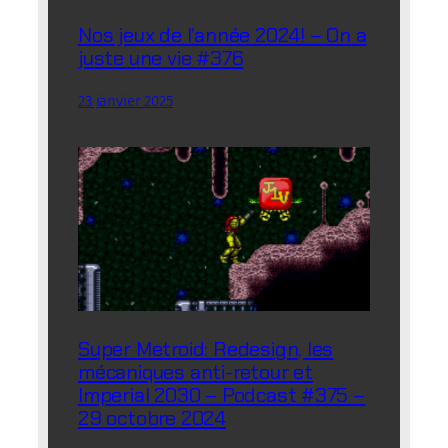
Nos jeux de l’année 2024! – On a
juste une vie #376
23 janvier 2025
Super Metroid: Redesign, les
mécaniques anti-retour et
Imperial 2030 – Podcast #375 –
29 octobre 2024