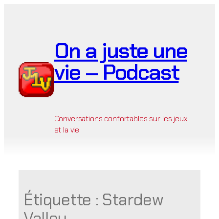
Aller
au
contenu
On a juste une
vie – Podcast
Conversations confortables sur les jeux…
et la vie
Étiquette :
Stardew
Valley