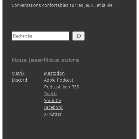
Conversations confortables sur les jeux… et la vie
R
e
c
h
Nous jaser
Nous suivre
e
r
Matrix
Mastodon
c
Discord
Apple Podcast
h
Podcast: lien RSS
e
Twitch
Youtube
Facebook
X-Twitter