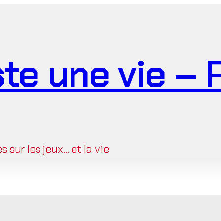
ste une vie –
sur les jeux… et la vie