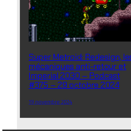
Super Metroid: Redesign, le
mécaniques anti-retour et
Imperial 2030 – Podcast
#375 – 29 octobre 2024
19 novembre 2024