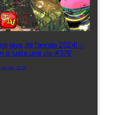
os jeux de l’année 2024! –
n a juste une vie #376
 janvier 2025