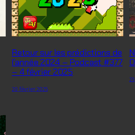
Retour sur les prédictions de
N
l’année 2024 – Podcast #377
O
– 4 février 2025
23
20 février 2025