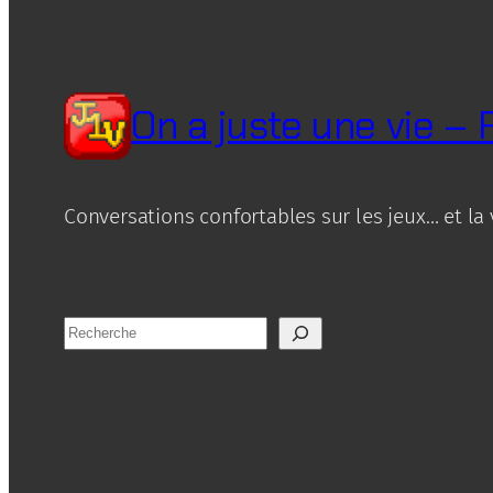
On a juste une vie –
Conversations confortables sur les jeux… et la 
R
e
c
h
e
r