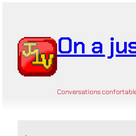
Aller
au
contenu
On a ju
Conversations confortables 