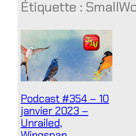
Étiquette :
SmallWo
Podcast #354 – 10
janvier 2023 –
Unrailed,
Wingspan,