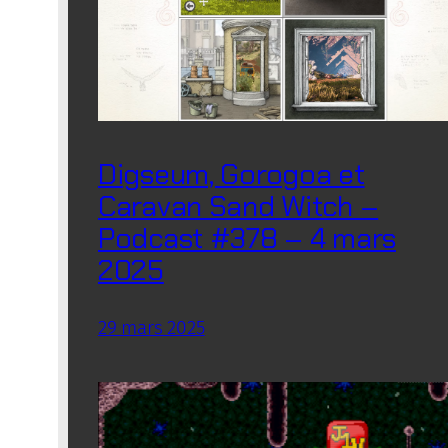
Digseum, Gorogoa et
Caravan Sand Witch –
Podcast #378 – 4 mars
2025
29 mars 2025