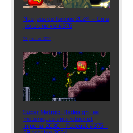
Nos jeux de l’année 2024! – On a
juste une vie #376
23 janvier 2025
Super Metroid: Redesign, les
mécaniques anti-retour et
Imperial 2030 – Podcast #375 –
29 octobre 2024