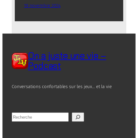
19 novembre 2024
On a juste une vie –
Podcast
Conversations confortables sur les jeux… et la vie
R
e
c
h