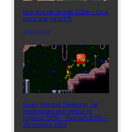
Nos jeux de l’année 2024! – On a
juste une vie #376
23 janvier 2025
Super Metroid: Redesign, les
mécaniques anti-retour et
Imperial 2030 – Podcast #375 –
29 octobre 2024