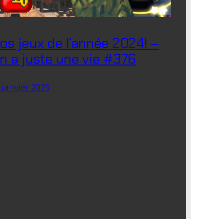
os jeux de l’année 2024! –
n a juste une vie #376
 janvier 2025