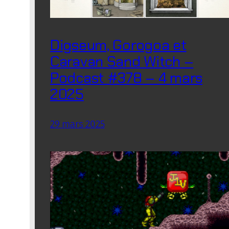
Digseum, Gorogoa et
Caravan Sand Witch –
Podcast #378 – 4 mars
2025
29 mars 2025