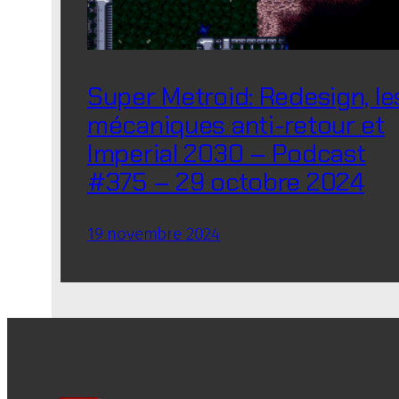
Super Metroid: Redesign, le
mécaniques anti-retour et
Imperial 2030 – Podcast
#375 – 29 octobre 2024
19 novembre 2024