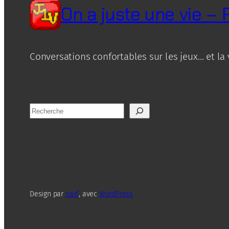
On a juste une vie –
Conversations confortables sur les jeux… et la 
R
e
c
h
e
r
c
Design par
narF
, avec
WordPress
h
e