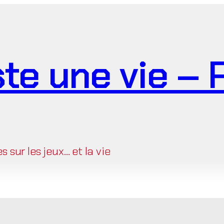
ste une vie –
sur les jeux… et la vie