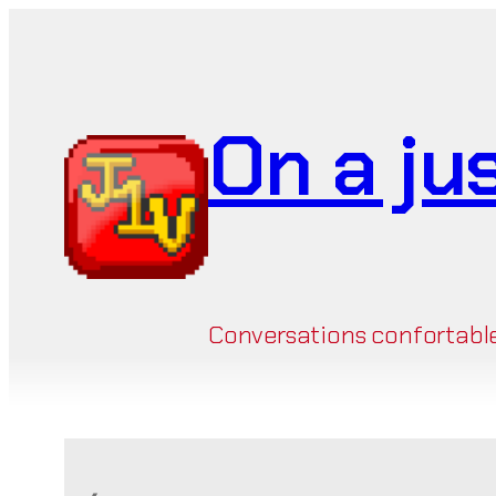
Aller
au
contenu
On a ju
Conversations confortables 