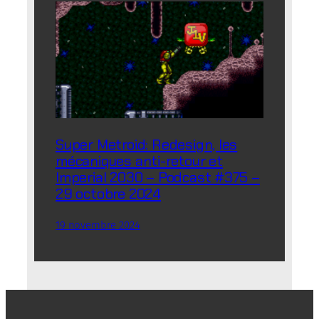
Super Metroid: Redesign, les
mécaniques anti-retour et
Imperial 2030 – Podcast #375 –
29 octobre 2024
19 novembre 2024