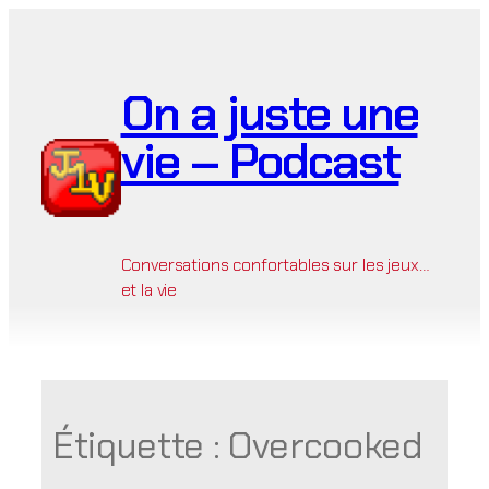
Aller
au
contenu
On a juste une
vie – Podcast
Conversations confortables sur les jeux…
et la vie
Étiquette :
Overcooked