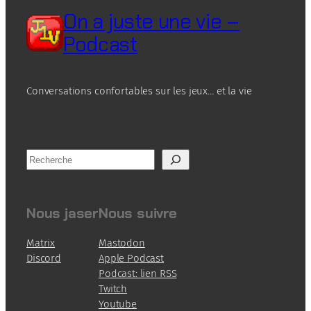
On a juste une vie –
Podcast
Conversations confortables sur les jeux… et la vie
R
e
c
h
Nous jaser
Nous suivre
e
r
Matrix
Mastodon
c
Discord
Apple Podcast
h
Podcast: lien RSS
e
Twitch
Youtube