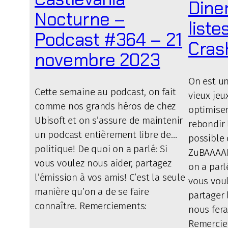
Diner
Nocturne –
liste
Podcast #364 – 21
Crash
novembre 2023
On est u
Cette semaine au podcast, on fait
vieux je
comme nos grands héros de chez
optimiser
Ubisoft et on s’assure de maintenir
rebondir 
un podcast entièrement libre de…
possible
politique! De quoi on a parlé: Si
ZuBAAAAB
vous voulez nous aider, partagez
on a parl
l’émission à vos amis! C’est la seule
vous voul
manière qu’on a de se faire
partager 
connaître. Remerciements:
nous fera
Remercie