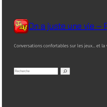
On a juste une vie –
Conversations confortables sur les jeux… et la 
R
e
c
h
e
r