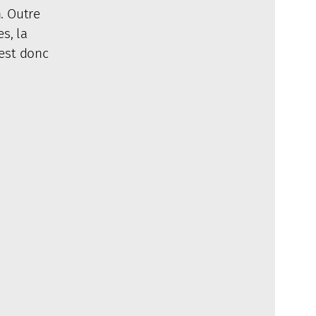
. Outre
s, la
’est donc