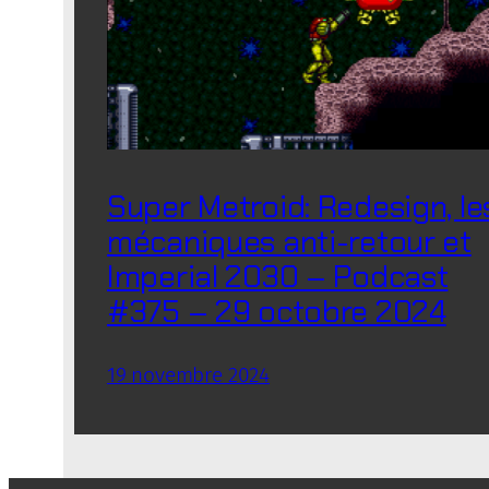
Super Metroid: Redesign, le
mécaniques anti-retour et
Imperial 2030 – Podcast
#375 – 29 octobre 2024
19 novembre 2024