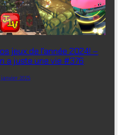
os jeux de l’année 2024! –
n a juste une vie #376
 janvier 2025