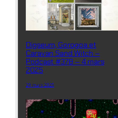
Digseum, Gorogoa et
Caravan Sand Witch –
Podcast #378 – 4 mars
2025
29 mars 2025