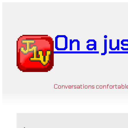
Aller
au
contenu
On a ju
Conversations confortables 