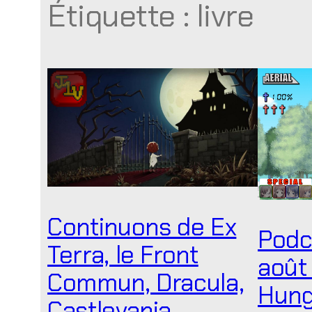
Étiquette :
livre
Continuons de Ex
Podc
Terra, le Front
août
Commun, Dracula,
Hung
Castlevania