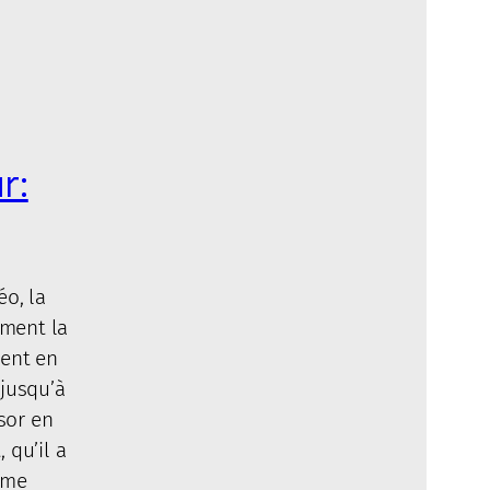
r:
o, la
ement la
ient en
jusqu’à
ssor en
 qu’il a
mme