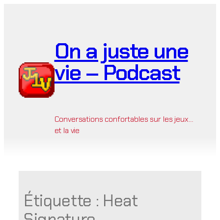
Aller
au
contenu
On a juste une
vie – Podcast
Conversations confortables sur les jeux…
et la vie
Étiquette :
Heat
Signature