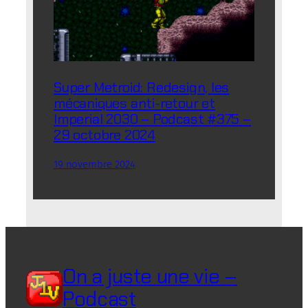
Super Metroid: Redesign, les
mécaniques anti-retour et
Imperial 2030 – Podcast #375 –
29 octobre 2024
19 novembre 2024
On a juste une vie –
Podcast