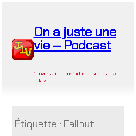
Aller
au
contenu
On a juste une
vie – Podcast
Conversations confortables sur les jeux…
et la vie
Étiquette :
Fallout