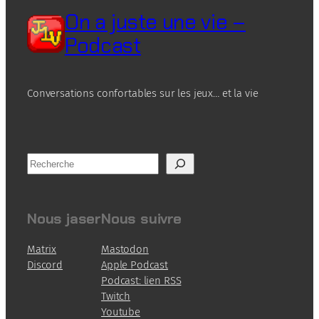
On a juste une vie –
Podcast
Conversations confortables sur les jeux… et la vie
R
e
c
h
Nous jaser
Nous suivre
e
r
Matrix
Mastodon
c
Discord
Apple Podcast
h
Podcast: lien RSS
e
Twitch
Youtube