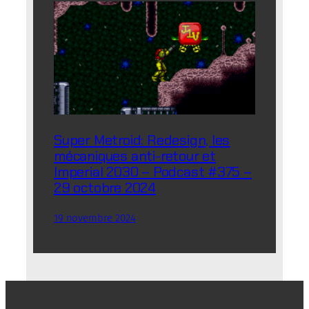
Super Metroid: Redesign, les
mécaniques anti-retour et
Imperial 2030 – Podcast #375 –
29 octobre 2024
19 novembre 2024