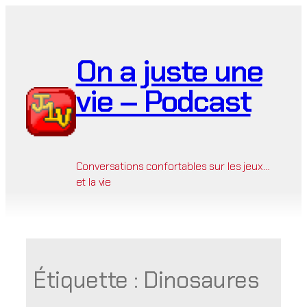
Aller
au
contenu
On a juste une
vie – Podcast
Conversations confortables sur les jeux…
et la vie
Étiquette :
Dinosaures