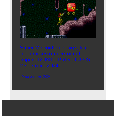
Super Metroid: Redesign, les
mécaniques anti-retour et
Imperial 2030 – Podcast #375 –
29 octobre 2024
19 novembre 2024