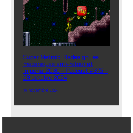
Super Metroid: Redesign, les
mécaniques anti-retour et
Imperial 2030 – Podcast #375 –
29 octobre 2024
19 novembre 2024