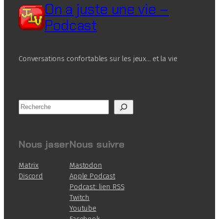
On a juste une vie –
Podcast
Conversations confortables sur les jeux… et la vie
R
e
c
h
Nous jaser
Nous suivre
e
r
Matrix
Mastodon
c
Discord
Apple Podcast
h
Podcast: lien RSS
e
Twitch
Youtube