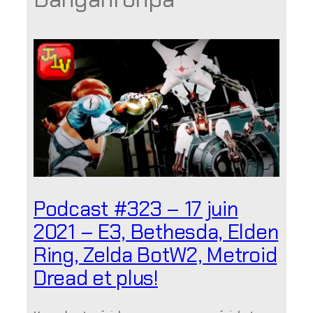
Podcast #323 – 17 juin
2021 – E3, Bethesda, Elden
Ring, Zelda BotW2, Metroid
Dread et plus!