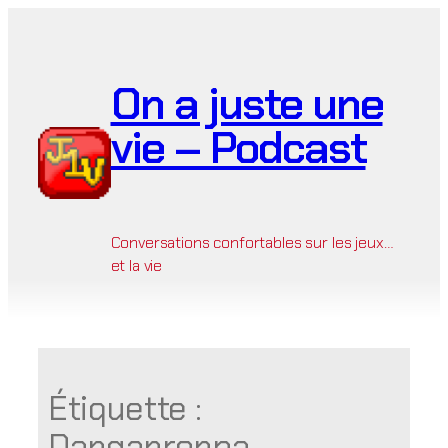
Aller
au
contenu
On a juste une
vie – Podcast
Conversations confortables sur les jeux…
et la vie
Étiquette :
Danganronpa