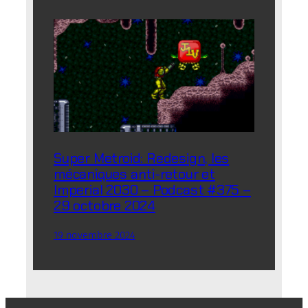
Super Metroid: Redesign, les
mécaniques anti-retour et
Imperial 2030 – Podcast #375 –
29 octobre 2024
19 novembre 2024