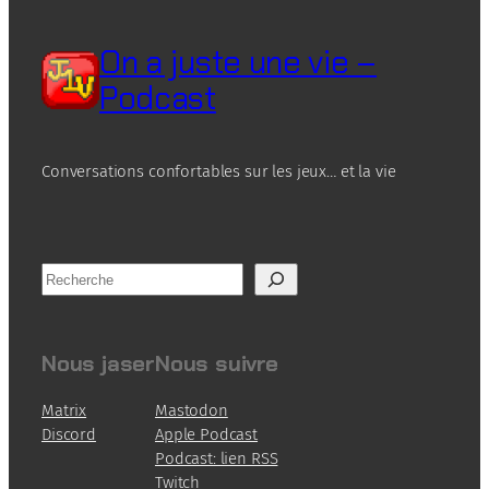
On a juste une vie –
Podcast
Conversations confortables sur les jeux… et la vie
R
e
c
h
Nous jaser
Nous suivre
e
r
Matrix
Mastodon
c
Discord
Apple Podcast
h
Podcast: lien RSS
e
Twitch