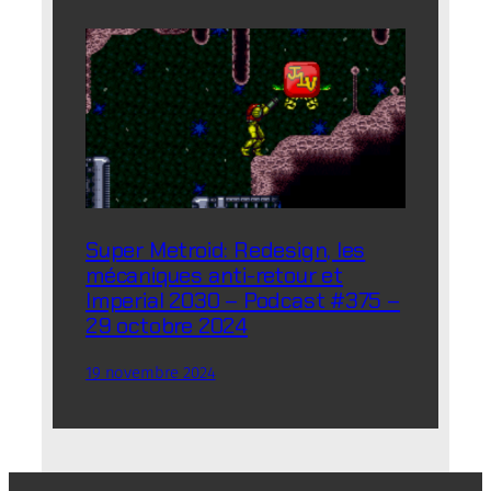
Super Metroid: Redesign, les
mécaniques anti-retour et
Imperial 2030 – Podcast #375 –
29 octobre 2024
19 novembre 2024