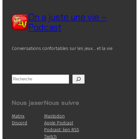
On a juste une vie –
Podcast
Conversations confortables sur les jeux… et la vie
R
e
c
h
Nous jaser
Nous suivre
e
r
Matrix
Mastodon
c
Discord
Apple Podcast
h
Podcast: lien RSS
e
Twitch