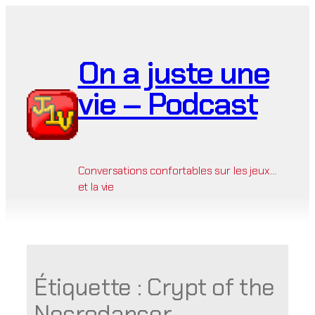
Aller
au
contenu
On a juste une
vie – Podcast
Conversations confortables sur les jeux…
et la vie
Étiquette :
Crypt of the
Necrodancer