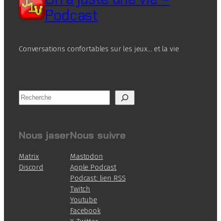
Podcast
Conversations confortables sur les jeux… et la vie
R
e
c
h
Nous jaser
Nous suivre
e
r
Matrix
Mastodon
c
Discord
Apple Podcast
h
Podcast: lien RSS
e
Twitch
Youtube
Facebook