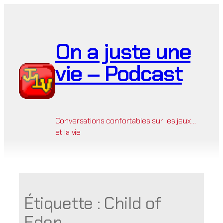
Aller
au
contenu
On a juste une
vie – Podcast
Conversations confortables sur les jeux…
et la vie
Étiquette :
Child of
Eden