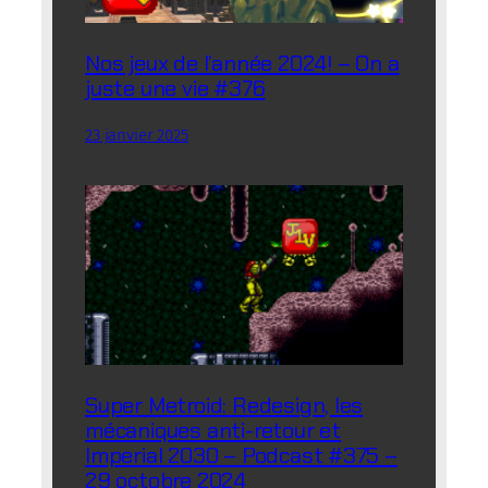
Nos jeux de l’année 2024! – On a
juste une vie #376
23 janvier 2025
Super Metroid: Redesign, les
mécaniques anti-retour et
Imperial 2030 – Podcast #375 –
29 octobre 2024