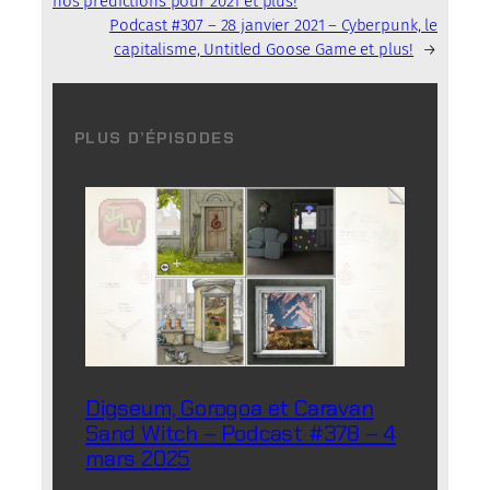
nos prédictions pour 2021 et plus!
Podcast #307 – 28 janvier 2021 – Cyberpunk, le
capitalisme, Untitled Goose Game et plus!
→
PLUS D’ÉPISODES
Digseum, Gorogoa et Caravan
Sand Witch – Podcast #378 – 4
mars 2025