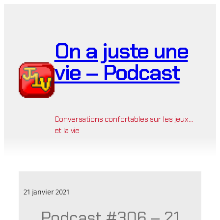
Aller
au
contenu
On a juste une
vie – Podcast
Conversations confortables sur les jeux…
et la vie
21 janvier 2021
Podcast #306 – 21