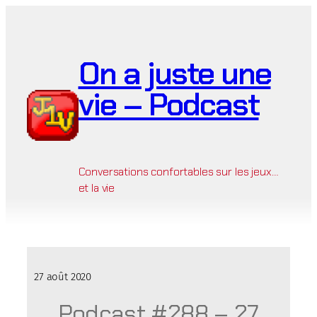
Aller
au
contenu
On a juste une
vie – Podcast
Conversations confortables sur les jeux…
et la vie
27 août 2020
Podcast #288 – 27