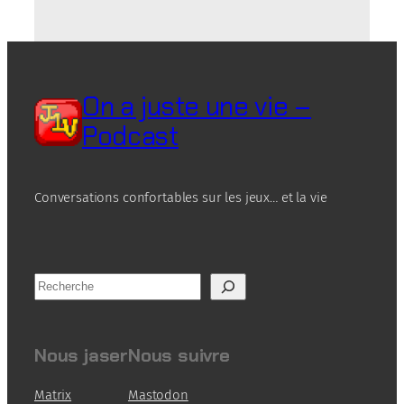
On a juste une vie –
Podcast
Conversations confortables sur les jeux… et la vie
R
e
c
h
Nous jaser
Nous suivre
e
r
Matrix
Mastodon
c