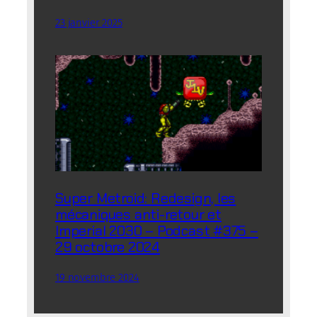
23 janvier 2025
Super Metroid: Redesign, les
mécaniques anti-retour et
Imperial 2030 – Podcast #375 –
29 octobre 2024
19 novembre 2024