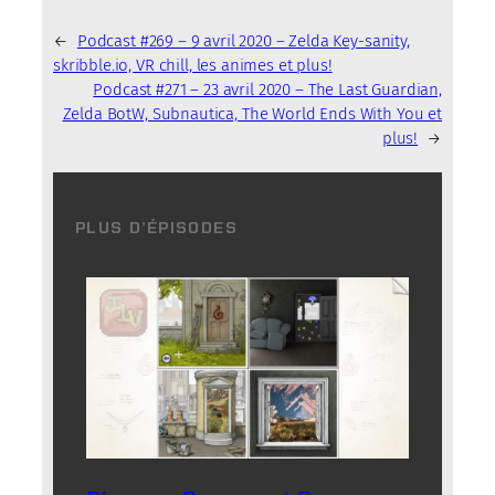
←
Podcast #269 – 9 avril 2020 – Zelda Key-sanity,
skribble.io, VR chill, les animes et plus!
Podcast #271 – 23 avril 2020 – The Last Guardian,
Zelda BotW, Subnautica, The World Ends With You et
plus!
→
PLUS D’ÉPISODES