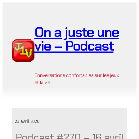
Aller
au
contenu
On a juste une
vie – Podcast
Conversations confortables sur les jeux…
et la vie
23 avril 2020
Podcast #270 – 16 avril