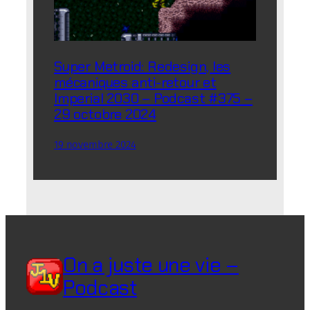
Super Metroid: Redesign, les
mécaniques anti-retour et
Imperial 2030 – Podcast #375 –
29 octobre 2024
19 novembre 2024
On a juste une vie –
Podcast