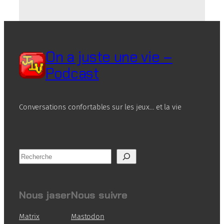
On a juste une vie –
Podcast
Conversations confortables sur les jeux… et la vie
R
e
c
h
Nous jaser
Nous suivre
e
r
Matrix
Mastodon
c