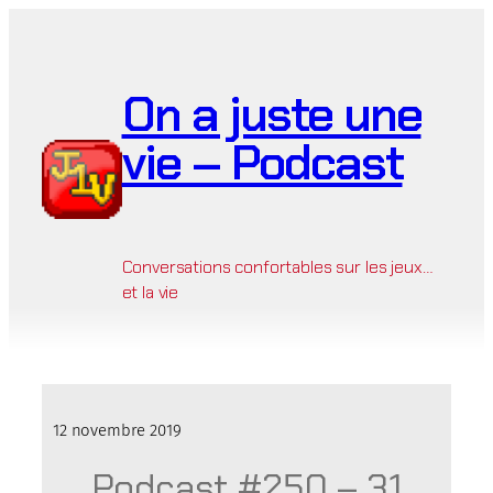
Aller
au
contenu
On a juste une
vie – Podcast
Conversations confortables sur les jeux…
et la vie
12 novembre 2019
Podcast #250 – 31