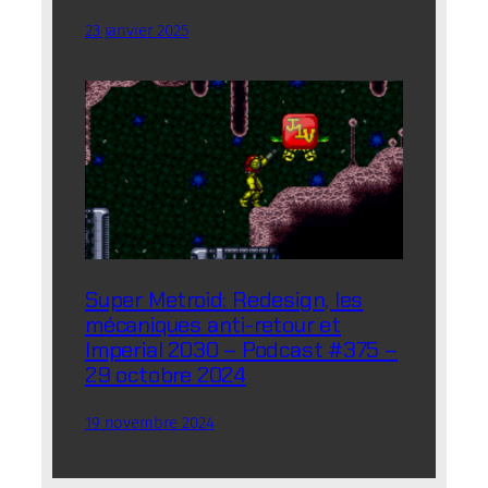
23 janvier 2025
Super Metroid: Redesign, les
mécaniques anti-retour et
Imperial 2030 – Podcast #375 –
29 octobre 2024
19 novembre 2024