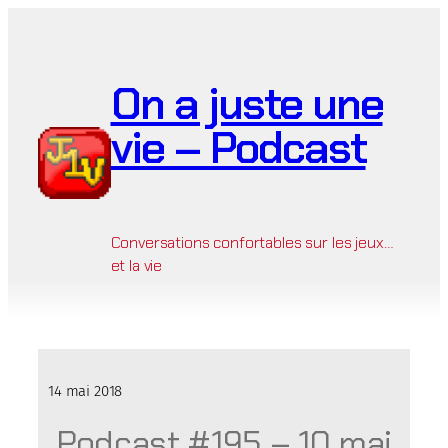
Aller
au
contenu
On a juste une
vie – Podcast
Conversations confortables sur les jeux…
et la vie
14 mai 2018
Podcast #195 – 10 mai