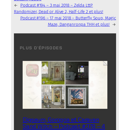
←
Podcast #194 – 3 mai 2018 – Zelda LttP
Randomizer, Dead or Alive 2, Half-Life 2 et plus!
Podcast #196 – 17 mai 2018 – Butterfly Soup, Magic
Maze, Danganronpa THH et plus!
→
PLUS D’ÉPISODES
Digseum, Gorogoa et Caravan
Sand Witch – Podcast #378 – 4