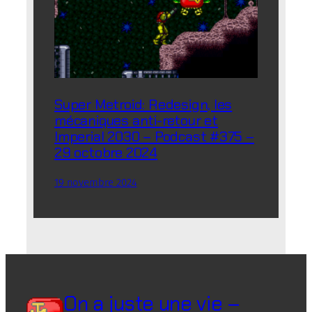
Super Metroid: Redesign, les
mécaniques anti-retour et
Imperial 2030 – Podcast #375 –
29 octobre 2024
19 novembre 2024
On a juste une vie –