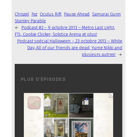
Chipzel
Fez
Oculus Rift
Pause Ahead
Samurai Gunn
Stanley Parable
←
Podcast #2 – 9 octobre 2013 – Metro Last Light,
FTL, Cookie Clicker, Solstice Arena et plus!
Podcast spécial Halloween – 23 octobre 2013 – White
Day, All of our friends are dead, Yume Nikki and
plusieurs autres!
→
PLUS D’ÉPISODES