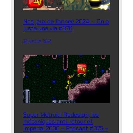
Nos jeux de l’année 2024! – On a
juste une vie #376
23 janvier 2025
Super Metroid: Redesign, les
mécaniques anti-retour et
Imperial 2030 – Podcast #375 –