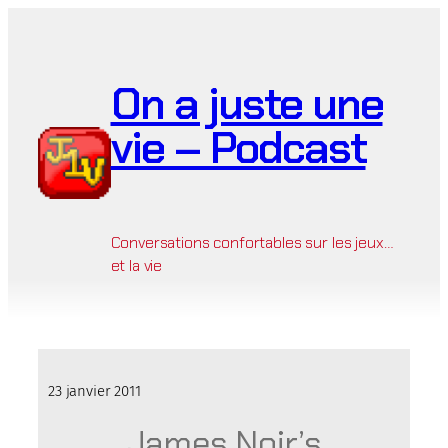
Aller
au
contenu
On a juste une
vie – Podcast
Conversations confortables sur les jeux…
et la vie
23 janvier 2011
James Noir’s