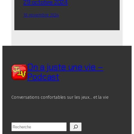
29 octobre 2024
19 novembre 2024
On a juste une vie –
Podcast
Conversations confortables sur les jeux… et la vie
R
e