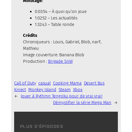
Minutage:
0:03:54 – À quoi qu’on joue
1:02:52 – Les actualités
1:32:43 – Table ronde
Crédits
Chroniqueurs : Louis, Gabriel, Blob, narF,
Mathieu
Image couverture: Banana Blob
Production :
Brigade SnW
Call of Duty
casual
Cooking Mama
Desert Bus
Kinect
Monkey Island
Steam
Xbox
←
Jouer à Rythmn Tengoku pour de vrai vrai!
Démystifier la série Mega Man
→
PLUS D’ÉPISODES