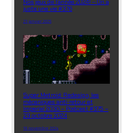
Nos jeux de l’année 2024! – On a
juste une vie #376
23 janvier 2025
Super Metroid: Redesign, les
mécaniques anti-retour et
Imperial 2030 – Podcast #375 –
29 octobre 2024
19 novembre 2024