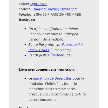
Twitter
@juste1vie
Courriel
OnAJusteUneVie@gmail.com
Téléphone 514-90-PIRATE (514-907-4728)
Musiques:
On a juste un foutu bon thème –
Dinosaur Overmix Thunderpelt
Version
(BananaBlob)
Space Party Anthem:
Future, and it
Doesn’t Work
(Starscream)
Beach Justice (
Nintendude
)
Liens mentionnés dans l’émission:
Le
marathon de Desert Bus
pour la
fondation Child’s Play (note: le
marathon s’est terminé après
presque 6 jours continus de torture
désert-bussienne!)