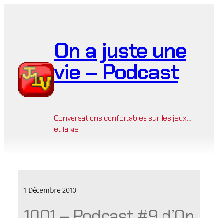
Aller
au
contenu
On a juste une
vie – Podcast
Conversations confortables sur les jeux…
et la vie
1 Décembre 2010
1001 – Podcast #9 d’On