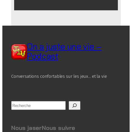
On a juste une vie –
Podcast
Conversations confortables sur les jeux… et la vie
R
e
c
h
Nous jaser
Nous suivre
e