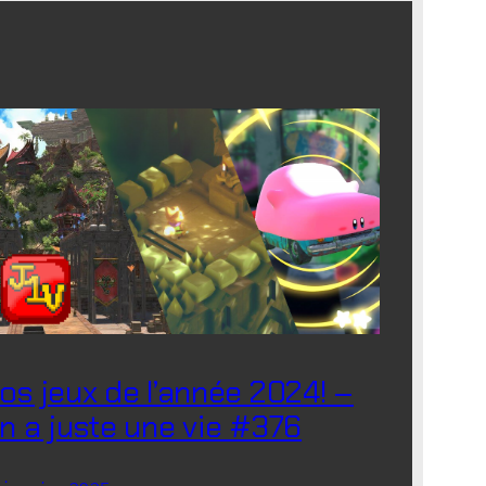
os jeux de l’année 2024! –
n a juste une vie #376