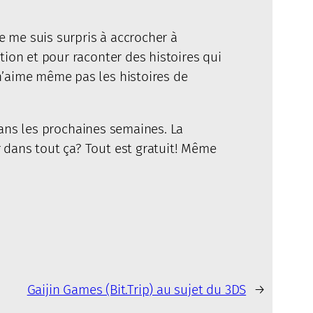
e me suis surpris à accrocher à
ation et pour raconter des histoires qui
 n’aime même pas les histoires de
 dans les prochaines semaines. La
r dans tout ça? Tout est gratuit! Même
Gaijin Games (Bit.Trip) au sujet du 3DS
→