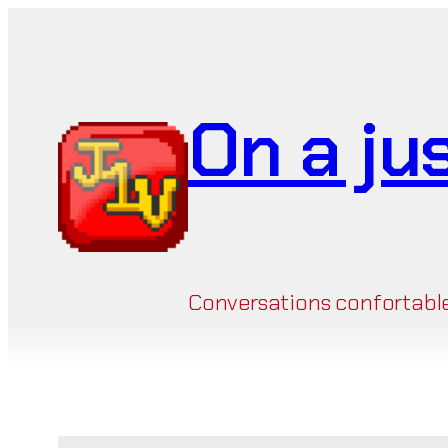
Aller
au
contenu
On a ju
Conversations confortables 