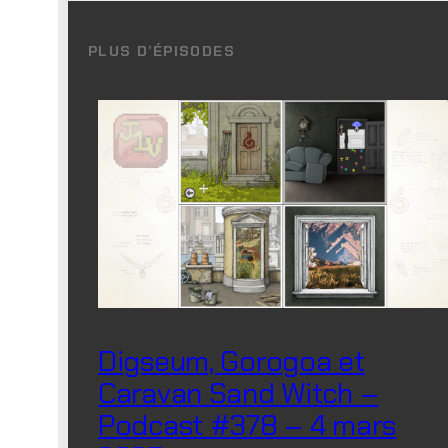
PLUS D’ÉPISODES
Digseum, Gorogoa et
Caravan Sand Witch –
Podcast #378 – 4 mars