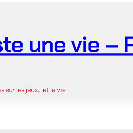
ste une vie –
sur les jeux… et la vie