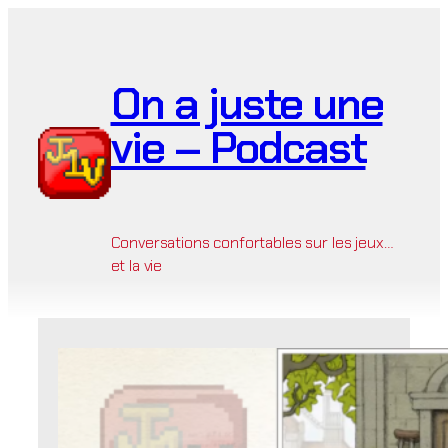
Aller
au
contenu
On a juste une
vie – Podcast
Conversations confortables sur les jeux…
et la vie